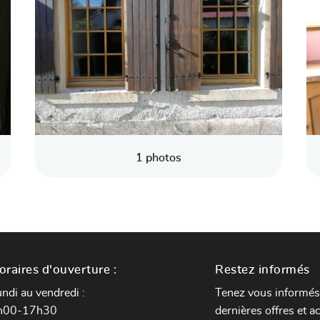
1 photos
oraires d'ouverture :
Restez informés
ndi au vendredi :
Tenez vous informés
h00-17h30
dernières offres et ac