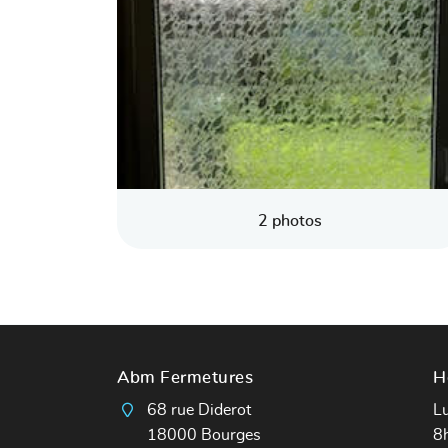
2 photos
Abm Fermetures
H
68 rue Diderot
Lu
18000 Bourges
8