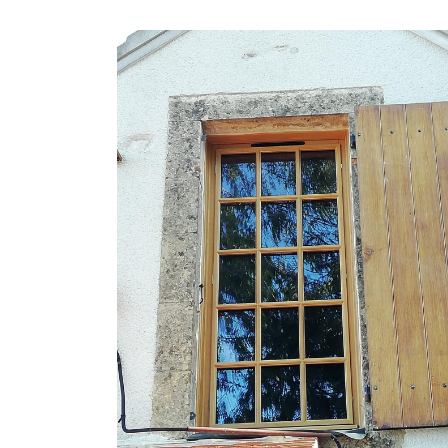
l'adresse email indiqué ci-dessus. Vous pouvez vous désinscrire à tout mome
utilisant
le formulaire de désinscription
.
INSCRIPTION