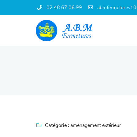
02 48 67 06 99
68 rue Diderot
18000 Bourges
02 48 67 06 99

Adresse email de réception

Catégorie :
aménagement extérieur
En cochant cette case, vous consentez à recevoir nos propositions commercia