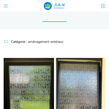


68 rue Diderot
18000 Bourges
02 48 67 06 99

Catégorie :
aménagement extérieur

Adresse email de réception
En cochant cette case, vous consentez à recevoir nos propositions commerciales à
l'adresse email indiqué ci-dessus. Vous pouvez vous désinscrire à tout moment en
utilisant
le formulaire de désinscription
.
INSCRIPTION