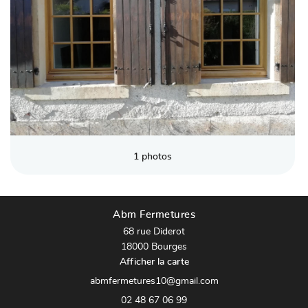
Nos produits
os réalisations
Avis
Restez infor
Actualités
INSCRIPTION NEW
Contact
1 photos
Abm Fermetures
68 rue Diderot
18000 Bourges
Afficher la carte
02 48 67 06 99