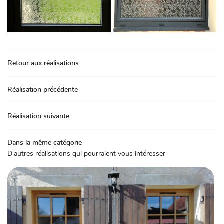
Retour aux réalisations
Réalisation précédente
Réalisation suivante
Dans la même catégorie
D'autres réalisations qui pourraient vous intéresser
Accueil
Une questio
iserie intérieure
iserie extérieure
02 48 67 06 
Serrurerie