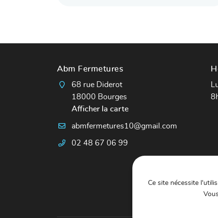
Abm Fermetures
H
68 rue Diderot
Lu
18000 Bourges
8
Afficher la carte
02 48 67 06 99
Ce site nécessite l'util
Vous