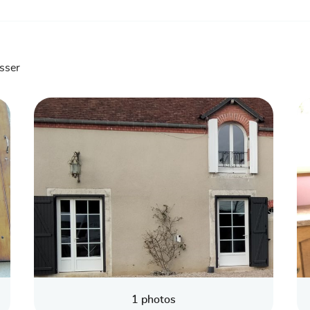
esser
1 photos