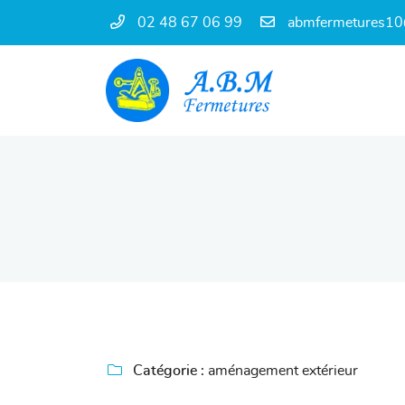
02 48 67 06 99
68 rue Diderot
18000 Bourges
02 48 67 06 99

Adresse email de réception

Catégorie :
aménagement extérieur
En cochant cette case, vous consentez à recevoir nos propositions commercia