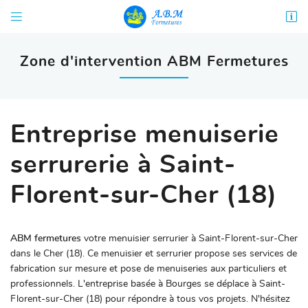


68 rue Diderot
18000 Bourges
Zone d'intervention ABM Fermetures
02 48 67 06 99
Entreprise menuiserie
serrurerie à Saint-
Florent-sur-Cher (18)

Adresse email de réception
ABM fermetures
votre menuisier serrurier à Saint-Florent-sur-Cher
En cochant cette case, vous consentez à recevoir nos propositions commerciales à
l'adresse email indiqué ci-dessus. Vous pouvez vous désinscrire à tout moment en
dans le Cher (18). Ce menuisier et serrurier propose ses services de
utilisant
le formulaire de désinscription
.
fabrication sur mesure et pose de menuiseries aux particuliers et
professionnels. L'entreprise basée à Bourges se déplace à Saint-
INSCRIPTION
Florent-sur-Cher (18) pour répondre à tous vos projets. N'hésitez