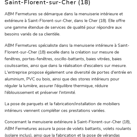
Saint-Florent-sur-Cher (18)
ABM Fermetures se démarque dans la menuiserie intérieure et
extérieure à Saint-Florent-sur-Cher, dans le Cher (18). Elle offre
une gamme étendue de services de qualité pour répondre aux
besoins variés de sa clientèle.
ABM Fermetures spécialiste dans la menuiserie intérieure à Saint-
Florent-sur-Cher (18) excelle dans la création sur mesure de
fenêtres, portes-fenêtres, oscillo-battants, baies vitrées, baies
coulissantes, ainsi que dans la réalisation d'escaliers sur mesure.
L'entreprise propose également une diversité de portes d'entrée en
Accueil
aluminium, PVC ou bois, ainsi que des stores intérieurs pour
Une questio
réguler la lumière, assurer l'équilibre thermique, réduire
iserie intérieure
l'éblouissement et préserver l'intimité.
iserie extérieure
La pose de parquets et la fabrication/installation de mobiliers
02 48 67 06 
intérieurs viennent compléter ces prestations variées.
Serrurerie
Concernant la menuiserie extérieure à Saint-Florent-sur-Cher (18),
Nos produits
ABM Fermetures assure la pose de volets battants, volets roulants
(solaire inclus), ainsi que la fabrication et la pose de vérandas