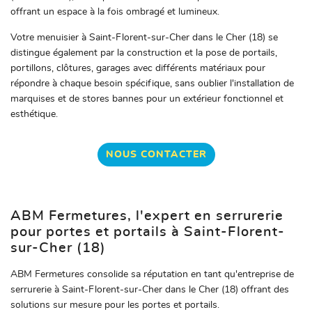
os réalisations
offrant un espace à la fois ombragé et lumineux.
Avis
Votre menuisier à Saint-Florent-sur-Cher dans le Cher (18) se
Restez infor
distingue également par la construction et la pose de portails,
Actualités
portillons, clôtures, garages avec différents matériaux pour
INSCRIPTION NEW
répondre à chaque besoin spécifique, sans oublier l'installation de
Contact
marquises et de stores bannes pour un extérieur fonctionnel et
esthétique.
NOUS CONTACTER
ABM Fermetures, l'expert en serrurerie
pour portes et portails à Saint-Florent-
sur-Cher (18)
ABM Fermetures consolide sa réputation en tant qu'entreprise de
serrurerie à Saint-Florent-sur-Cher dans le Cher (18) offrant des
solutions sur mesure pour les portes et portails.