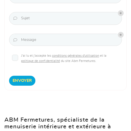

Sujet

Message
J'ai lu et j'accepte les
conditions générales d'utilisation
et la
politique de confidentialité
du site
Abm Fermetures
.
ENVOYER
ABM Fermetures, spécialiste de la
menuiserie intérieure et extérieure à