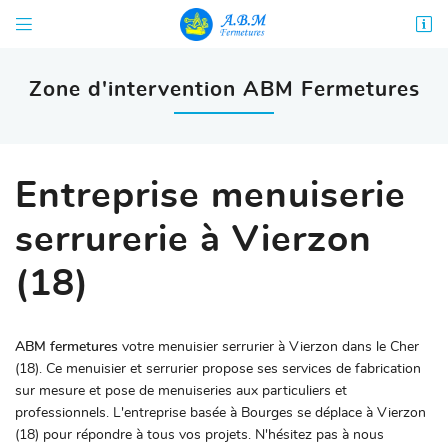


68 rue Diderot
18000 Bourges
Zone d'intervention ABM Fermetures
02 48 67 06 99
Entreprise menuiserie
serrurerie à Vierzon
(18)

Adresse email de réception
ABM fermetures
votre menuisier serrurier à Vierzon dans le Cher
En cochant cette case, vous consentez à recevoir nos propositions commerciales à
l'adresse email indiqué ci-dessus. Vous pouvez vous désinscrire à tout moment en
(18). Ce menuisier et serrurier propose ses services de fabrication
utilisant
le formulaire de désinscription
.
sur mesure et pose de menuiseries aux particuliers et
professionnels. L'entreprise basée à Bourges se déplace à Vierzon
INSCRIPTION
(18) pour répondre à tous vos projets. N'hésitez pas à nous