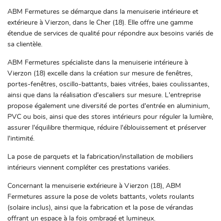
ABM Fermetures se démarque dans la menuiserie intérieure et
extérieure à Vierzon, dans le Cher (18). Elle offre une gamme
étendue de services de qualité pour répondre aux besoins variés de
sa clientèle.
ABM Fermetures spécialiste dans la menuiserie intérieure à
Vierzon (18) excelle dans la création sur mesure de fenêtres,
portes-fenêtres, oscillo-battants, baies vitrées, baies coulissantes,
ainsi que dans la réalisation d'escaliers sur mesure. L'entreprise
propose également une diversité de portes d'entrée en aluminium,
Accueil
Une questio
PVC ou bois, ainsi que des stores intérieurs pour réguler la lumière,
assurer l'équilibre thermique, réduire l'éblouissement et préserver
iserie intérieure
l'intimité.
iserie extérieure
02 48 67 06 
La pose de parquets et la fabrication/installation de mobiliers
Serrurerie
intérieurs viennent compléter ces prestations variées.
Concernant la menuiserie extérieure à Vierzon (18), ABM
Nos produits
Fermetures assure la pose de volets battants, volets roulants
os réalisations
(solaire inclus), ainsi que la fabrication et la pose de vérandas
offrant un espace à la fois ombragé et lumineux.