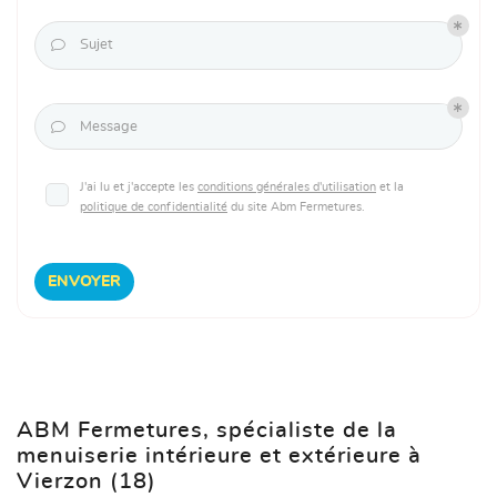

Sujet

Message
J'ai lu et j'accepte les
conditions générales d'utilisation
et la
politique de confidentialité
du site
Abm Fermetures
.
ENVOYER
ABM Fermetures, spécialiste de la
menuiserie intérieure et extérieure à
Vierzon (18)