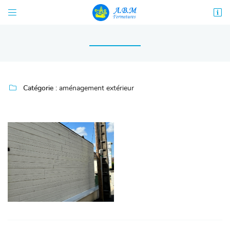


68 rue Diderot
18000 Bourges
02 48 67 06 99

Catégorie :
aménagement extérieur

Adresse email de réception
En cochant cette case, vous consentez à recevoir nos propositions commerciales à
l'adresse email indiqué ci-dessus. Vous pouvez vous désinscrire à tout moment en
utilisant
le formulaire de désinscription
.
INSCRIPTION