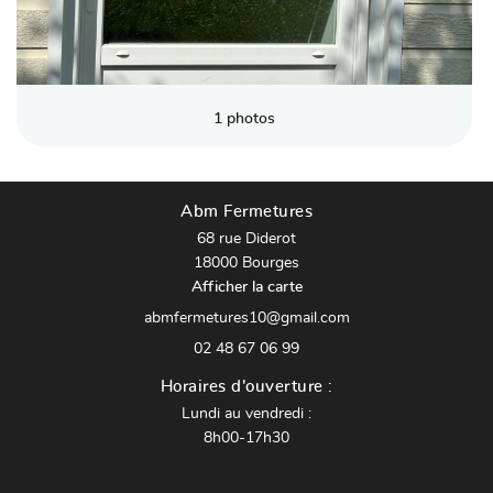
os réalisations
Avis
Restez infor
Actualités
INSCRIPTION NEW
1 photos
Contact
Abm Fermetures
68 rue Diderot
18000 Bourges
Afficher la carte
02 48 67 06 99
Horaires d'ouverture :
Lundi au vendredi :
8h00-17h30