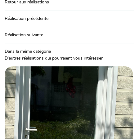
Retour aux réalisations
Réalisation précédente
Réalisation suivante
Dans la même catégorie
D'autres réalisations qui pourraient vous intéresser
Accueil
Une questio
iserie intérieure
iserie extérieure
02 48 67 06 
Serrurerie
Nos produits