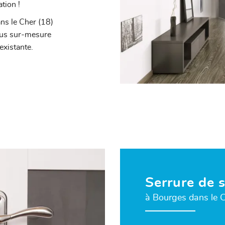
tion !
ans le Cher (18)
nçus sur-mesure
existante.
Serrure de 
à Bourges dans le C