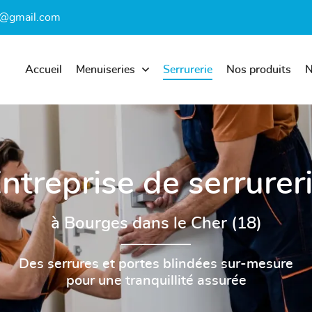
Accueil
Menuiseries
Serrurerie
Nos produits
N
ntreprise de serrurer
à Bourges dans le Cher (18)
Des serrures et portes blindées sur-mesure
pour une tranquillité assurée
les à