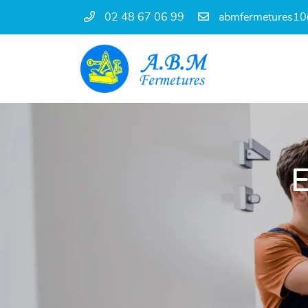
02 48 67 06 99
68 rue Diderot
18000 Bourges
02 48 67 06 99
E

Adresse email de réception
En cochant cette case, vous consentez à recevoir nos propositions commercia