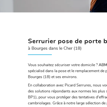
l'adresse email indiqué ci-dessus. Vous pouvez vous désinscrire à tout mome
utilisant
le formulaire de désinscription
.
INSCRIPTION
Serrurier pose de porte 
à Bourges dans le Cher (18)
Vous souhaitez sécuriser votre domicile ?
ABM 
spécialisé dans la pose et le remplacement de 
Bourges (18) et ses environs.
En collaboration avec Picard Serrures, nous v
des solutions répondants aux normes les plus s
BP1), pour vous protéger des tentatives d'effra
cambriolages. Grâce à notre large sélection de 