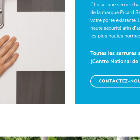
Choisir une serrure ha
de la marque Picard Se
votre porte existante.
haute sécurité afin d’
les plus hautes norme
Toutes les serrures 
(Centre National de 
CONTACTEZ-NO