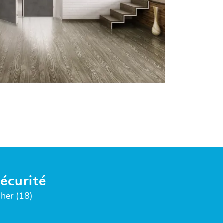
sécurité
her (18)