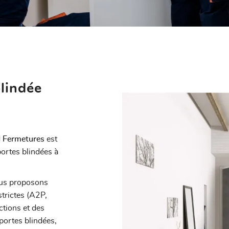
nt en
blindée
Fermetures
est
portes blindées à
ous proposons
trictes (A2P,
ctions et des
portes blindées,