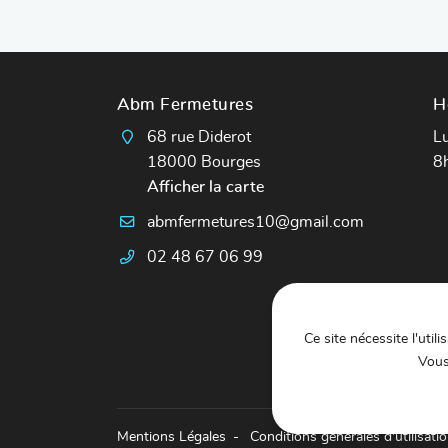
Abm Fermetures
H
68 rue Diderot
Lu
18000 Bourges
8
Afficher la carte
02 48 67 06 99
Ce site nécessite l'util
Vous
Mentions Légales
Conditions générales d'utilisati